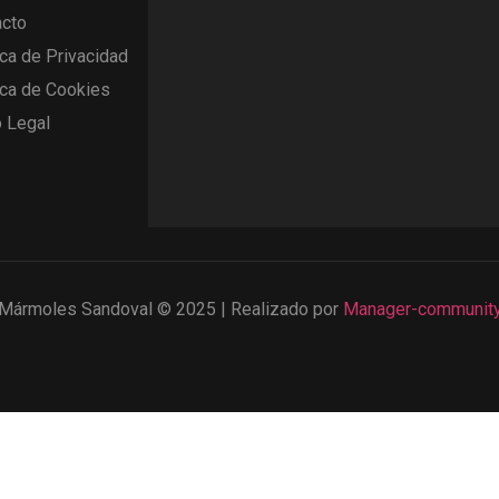
acto
ica de Privacidad
ica de Cookies
 Legal
Mármoles Sandoval © 2025 | Realizado por
Manager-communit