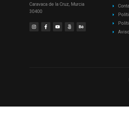
Caravaca de la Cruz, Murcia
Cont
30400
Polít
Polít
Aviso